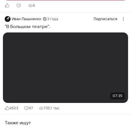
6
Иван Пышненко
3 года
Подписаться
"В Большом театре".
07:35
4503
97
735,1 тыс
Также ищут