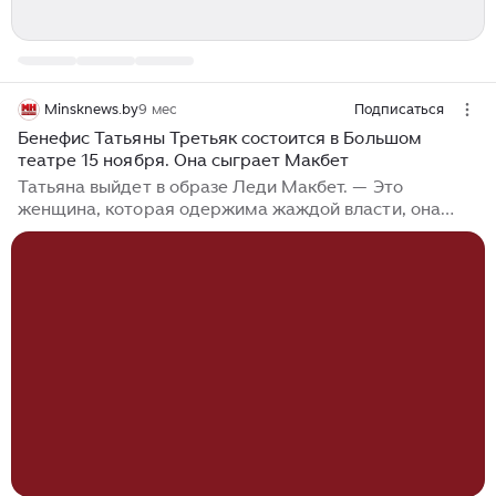
Minsknews.by
9 мес
Подписаться
Бенефис Татьяны Третьяк состоится в Большом
театре 15 ноября. Она сыграет Макбет
Татьяна выйдет в образе Леди Макбет. — Это
женщина, которая одержима жаждой власти, она
идет по кровавому пути, не останавливаясь ни перед
какими злодеяниями. Можно сказать, что это не
только кровавая партия по образу, она «кровавая» и в
вокальном плане. Это действительно особенная
партия, одна из самых серьезных для сопрано в
вердиевском репертуаре, — отметила Т. Третьяк. В
заглавной партии — народный артист Беларуси
Владимир Громов, в роли Банко — заслуженный
артист Беларуси Андрей Валентий. За дирижерским
пультом — маэстро Владимир Оводок...