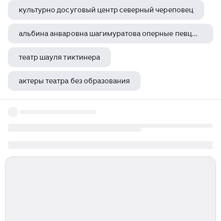
культурно досуговый центр северный череповец
альбина анваровна шагимуратова оперные певцы и певицы россии
театр шауля тиктинера
актеры театра без образования
owlneverdie театр slowed reverb