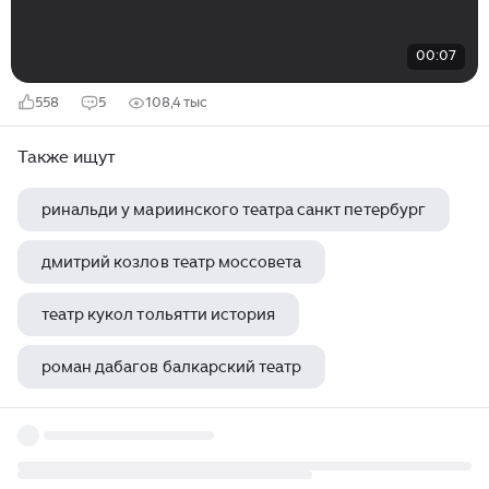
00:07
558
5
108,4 тыс
Также ищут
ринальди у мариинского театра санкт петербург
дмитрий козлов театр моссовета
театр кукол тольятти история
роман дабагов балкарский театр
хохряков актер малого театра