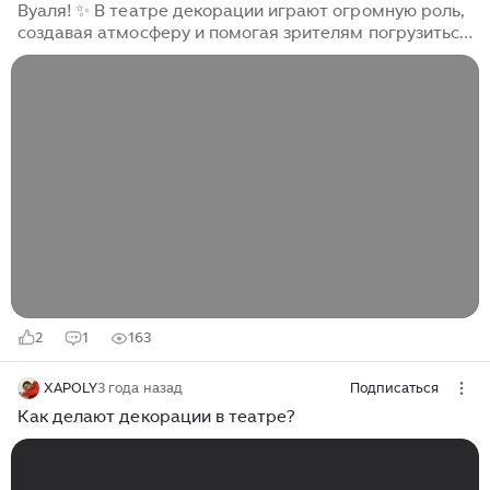
Вуаля! ✨ В театре декорации играют огромную роль,
создавая атмосферу и помогая зрителям погрузиться
в мир спектакля. Как создаются декорации в театре?
Подписывайтесь на наш Telegram-канал 👨‍🎨В
прошлом, да и сейчас в некоторых театрах тоже,
декорации создавались и создаются вручную с
помощью художников, архитекторов и инженеров. 🖌️
Работа над декорацией начинается с составления
эскиза, приблизительного рисунка того, как будет
выглядеть сцена в спектакле. Вначале готовятся
общие эскизы основных сцен, где художник-
сценограф определяет внешний облик спектакля...
2
1
163
XAPOLY
3 года назад
Подписаться
Как делают декорации в театре?