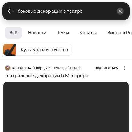
Всё
Новости
Темы
Каналы
Видео и Р
Культура и искусство
Канал 1147 (Творцы и шедевры)
11 мес
Подписаться
Театральные декорации Б.Месерера