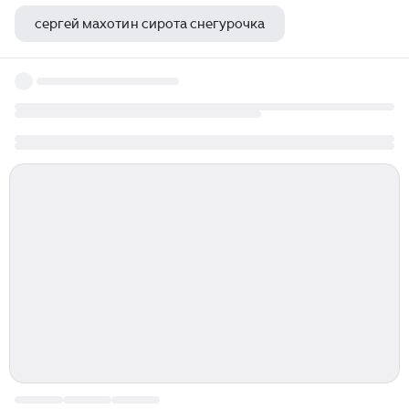
сергей махотин сирота снегурочка
николай асеев время лучших