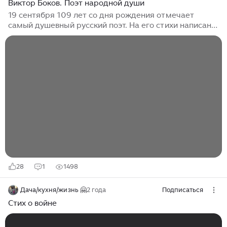
Виктор Боков. Поэт народной души
19 сентября 109 лет со дня рождения отмечает
самый душевный русский поэт. На его стихи написана
музыка. Песни стали народными. Их знают как
взрослые, так и дети. Виктор Боков – поэт народной
души – заслуживает вечной памяти. Мы считаем
нужным осветить некоторые биографические факты и
вспомнить заслуги этого фольклориста в знак
уважения к его творчеству. Ранние годы Виктор
Федорович – уроженец небольшого поселения
Язвицы. Оно расположено в Сергиево-Посадском
районе Московской области. Родословная прозаика и
поэта рассказывает о том, что у него было самое
«народное» происхождение...
28
1
1498
Дача/кухня/жизнь 🤗
2 года
Подписаться
Стих о войне