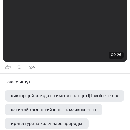
00:26
1
9
Также ищут
виктор цой звезда по имени солнце dj invoice remix
василий каменский юность маяковского
ирина гурина календарь природы