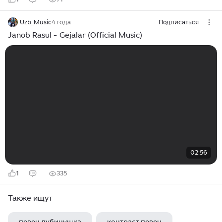
Uzb_Music
4 года
Подписаться
Janob Rasul - Gejalar (Official Music)
02:56
1
335
Также ищут