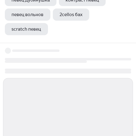
певец дубинушка
контраст певец
певец вольнов
2cellos бах
scratch певец