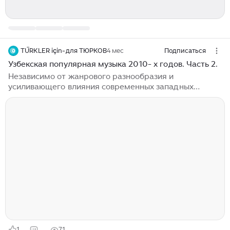
TÜRKLER için-для ТЮРКОВ
4 мес
Подписаться
Узбекская популярная музыка 2010- х годов. Часть 2.
Независимо от жанрового разнообразия и
усиливающего влияния современных западных
течений, в узбекской музыке важным фактором
остается сохранение национальной идентичности,
основой которой является народная музыка и
макомные традиции...
1
71