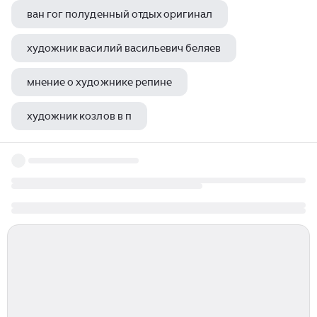
ван гог полуденный отдых оригинал
художник василий васильевич беляев
мнение о художнике репине
художник козлов в п
александр коровянский севастополь художник