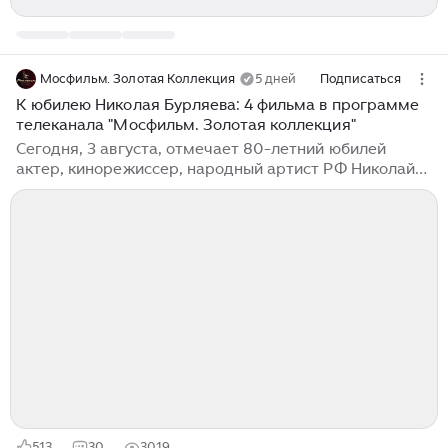
Мосфильм. Золотая Коллекция
5 дней
Подписаться
К юбилею Николая Бурляева: 4 фильма в программе
телеканала "Мосфильм. Золотая коллекция"
Сегодня, 3 августа, отмечает 80-летний юбилей
актер, кинорежиссер, народный артист РФ Николай
Бурляев. От всей души поздравляем Николая
Петровича, желаем здоровья и творческого
вдохновения! Друзья, в честь знаменитого юбиляра
телеканал "Мосфильм. Золотая коллекция"
подготовил специальную программу, в которую
вошли 4 фильма. Роль – Иван Бондарев. Иван
Бондарев остался сиротой во время войны. Парнишка
одержим желанием отомстить немецким
захватчикам и становится неустрашимым
разведчиком, помогающим партизанам и армии...
513
30
3019