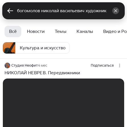
Всё
Новости
Темы
Каналы
Видео и Р
Культура и искусство
Студия Неофит
4 мес
Подписаться
НИКОЛАЙ НЕВРЕВ. Передвижники