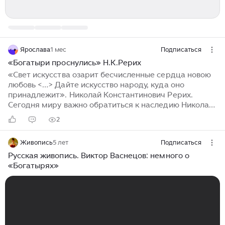
Ярослава
1 мес
Подписаться
«Богатыри проснулись» Н.К.Рерих
«Свет искусства озарит бесчисленные сердца новою
любовь <…> Дайте искусство народу, куда оно
принадлежит». Николай Константинович Рерих.
Сегодня миру важно обратиться к наследию Николая
Константиновича Рериха, художника, историка и
2
мыслителя, чтобы найти опору и использовать
народную силу для развития и преобразования мира.
Живопись
5 лет
Подписаться
Нужно, чтобы "богатыри проснулись" и вооружили нас,
потомков великой истории и культуры,
Русская живопись. Виктор Васнецов: немного о
инструментами для постижения высших духовных
«Богатырях»
энергий во имя гармонии, мира и счастья. Художник
создает полотна, в которых сочетает элементы
символизма, модерна и стилистические особенности
различных культур, таких как русская икона, японская
гравюра, иранская миниатюра и другие...