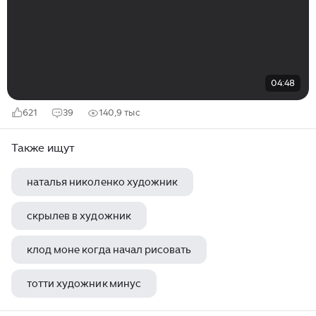
04:48
621
39
140,9 тыс
Также ищут
наталья николенко художник
скрылев в художник
клод моне когда начал рисовать
тотти художник минус