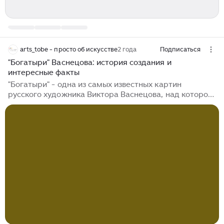
arts_tobe - просто об искусстве
2 года
Подписаться
"Богатыри" Васнецова: история создания и
интересные факты
"Богатыри" - одна из самых известных картин
русского художника Виктора Васнецова, над которой
он работал около 20 лет. Сам художник так описывал
историю появления картины: "Попался набросок трёх
богатырей. Написал в мастерской Поленова. Говорили
о репинском подводном царстве, тут Вася и показал
письмо Чистякова. Мудрец учитель и за тридевять
земель слал советы. «Скажите ему, — просил
передать, — что в его картине не цвет воды задаёт
тон, а веяние впечатления от былины задать должно
тон воде и всему; вода тут ни при чём...