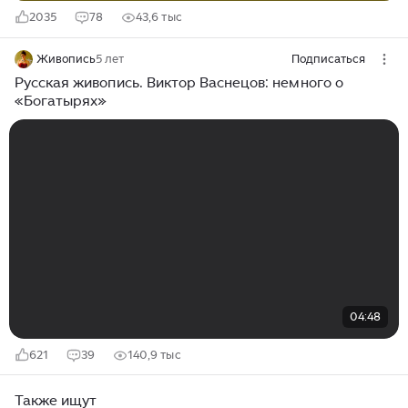
2035
78
43,6 тыс
Живопись
5 лет
Подписаться
Русская живопись. Виктор Васнецов: немного о
«Богатырях»
04:48
621
39
140,9 тыс
Также ищут