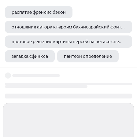
распятие фрэнсис бэкон
отношение автора к героям бахчисарайский фонтан
цветовое решение картины персей на пегасе спешит на спасение андромеды
загадка сфинкса
пантеон определение