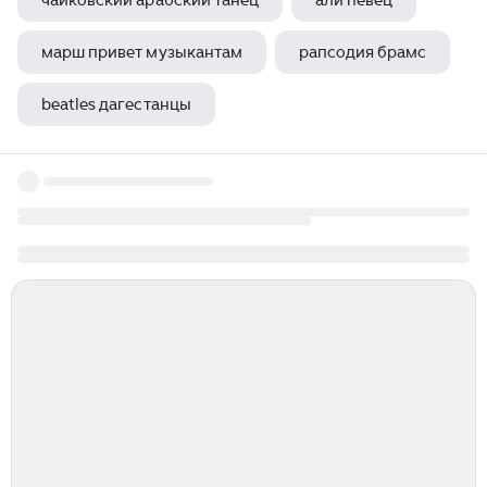
чайковский арабский танец
али певец
марш привет музыкантам
рапсодия брамс
beatles дагестанцы