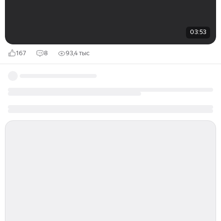
03:53
167
8
93,4 тыс