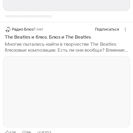
Радио Блюз
7 лет
Подписаться
The Beatles и блюз. Блюз и The Beatles
Многие пытались найти в творчестве The Beatles
блюзовые композиции. Есть ли они вообще? Влияние
блюза на творчество и само появление The Beatles
сомнений не вызывает. Просто потому, что в то время
вся популярная музыка испытывала влияние блюза и
его ответвлений. При этом, найти среди песен
ливерпульской четверки такую, чтобы любой сказал:
"Это - блюз" - не получается. Некоторые песни
изначально создавались в блюзовом стиле, но далее
переродились в рок. Другие несут в себе различные
элементы блюза,...
426
56
9202