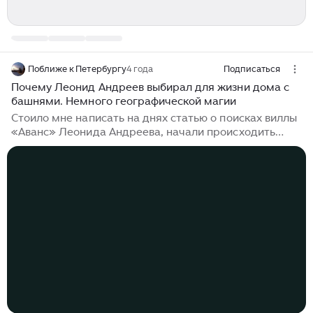
Поближе к Петербургу
4 года
Подписаться
Почему Леонид Андреев выбирал для жизни дома с
башнями. Немного географической магии
Стоило мне написать на днях статью о поисках виллы
«Аванс» Леонида Андреева, начали происходить
странные вещи. Это еще раз уверило меня, что мое
восприятие города как живого существа не случайно.
Цепочка событий привела меня еще к одному адресу
писателя, который для обычных посетителей
недоступен. Сейчас парадные дома закрыты и под
охраной. А именно здесь в доходном доме Кельдаля
на Каменноостровском проспекте Андреев жил с
1907 по 1908 год , переехав из Москвы в Петербург,
пока в Ваммельсуу строили его мрачный замок( виллу
Аванс ), который впоследствии умер практически
вместе с писателем...