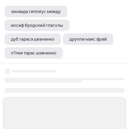
зинаида гиппиус между
иосиф бродский глаголы
дуб тараса шевченко
друппи макс фрай
л?лея тарас шевченко