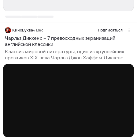
КиноБуква
4 мес
Подписаться
Чарльз Диккенс – 7 превосходных экранизаций
английской классики
Классик мировой литературы, один из крупнейших
прозаиков XIX века Чарльз Джон Хаффем Диккенс
был творчески весьма плодовит. Причем успешно –
все его произведения широко известны (по крайней
мере, крупные). Разумеется, обойти такого писателя
стороной киношники не могли. Диккенс входит в
очень горячую пятерку самых экранизируемых
авторов в мире (рядом с Шекспиром, Дюма-отцом,
Чеховым и Эдгаром По). Сегодня вашему вниманию я
предлагаю семь хороших экранизаций по
диккенсоновским произведениям. Little...