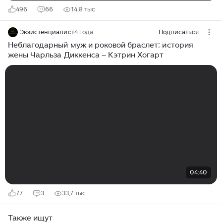
496
66
14,8 тыс
Экзистенциалист
4 года
Подписаться
Неблагодарный муж и роковой браслет: история
жены Чарльза Диккенса – Кэтрин Хогарт
04:40
77
3
33,7 тыс
Также ищут