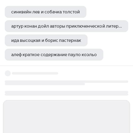
синквейн лев и собачка толстой
артур конан дойл авторы приключенческой литературы
ида высоцкая и борис пастернак
алеф краткое содержание пауло коэльо
ханс кристиан андерсен какие произведения написал