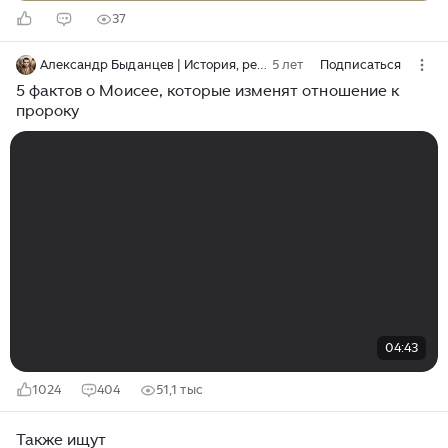
37
Александр Быданцев | История, религия и культура
5 лет
Подписаться
5 фактов о Моисее, которые изменят отношение к
пророку
04:43
1024
404
51,1 тыс
Также ищут