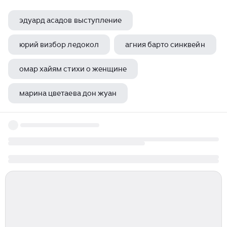
эдуард асадов выступление
юрий визбор ледокол
агния барто синквейн
омар хайям стихи о женщине
марина цветаева дон жуан