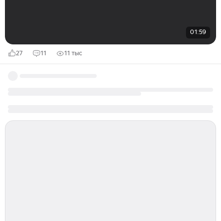
01:59
27
11
11 тыс