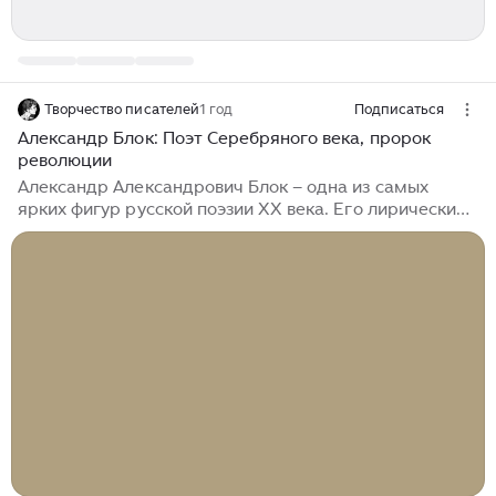
Творчество писателей
1 год
Подписаться
Александр Блок: Поэт Серебряного века, пророк
революции
Александр Александрович Блок – одна из самых
ярких фигур русской поэзии XX века. Его лирические
стихи, пронизанные мистицизмом, символизмом и
глубоким духовным поиском, стали отражением
переломной эпохи и оставили неизгладимый след в
русской культуре. Ранние годы и становление поэта:
Блок родился в 1880 году в Петербурге. Его ранние
годы были тесно связаны с интеллектуальной и
художественной атмосферой столицы, где он получил
прекрасное образование. В 1903 году вышла его
первая книга стихов "Стихи...