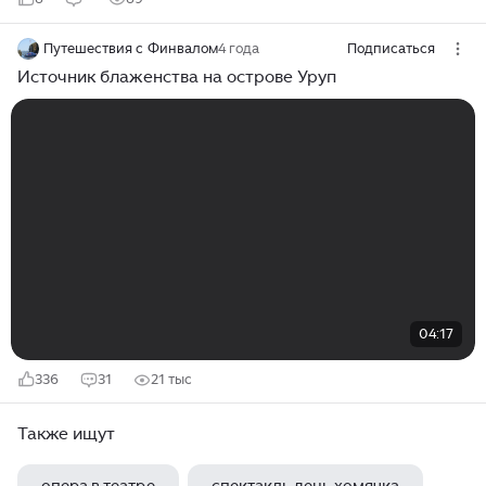
Путешествия с Финвалом
4 года
Подписаться
Источник блаженства на острове Уруп
04:17
336
31
21 тыс
Также ищут