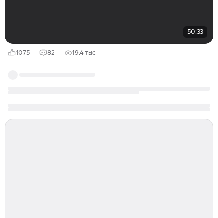
50:33
1075
82
19,4 тыс