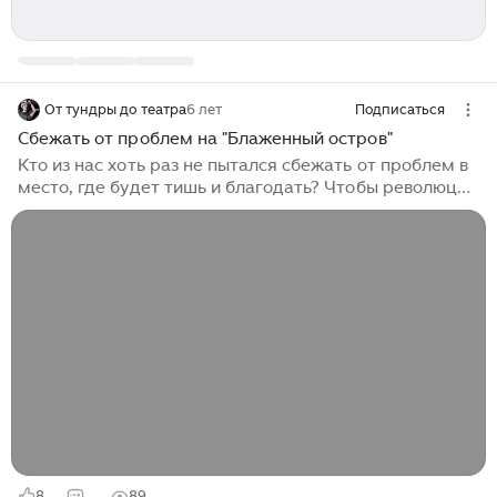
От тундры до театра
6 лет
Подписаться
Сбежать от проблем на "Блаженный остров"
Кто из нас хоть раз не пытался сбежать от проблем в
место, где будет тишь и благодать? Чтобы революции
всех мастей остались далеко-далеко. Вот и герои
спектакля "Блаженный остров" в театре "Et Cetera"
всем семейством решили, что побег - это способ
решения проблемы. Иногда судьба преподносит
сюрпризы, которым бесполезно сопротивляться. Их
можно лишь принять и учиться жить в стремительно
меняющемся мире. Но не всем это под силу.
Семейству Савватия Савельевича Гуски невероятно
тяжко принять новую жизнь, которую несет с собой
революция...
8
89