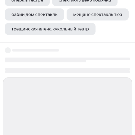
опера в театре
спектакль день хомячка
бабий дом спектакль
мещане спектакль тюз
трещинская елена кукольный театр