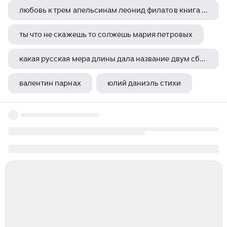
любовь к трем апельсинам леонид филатов книга отзывы
ты что не скажешь то солжешь мария петровых
какая русская мера длины дала название двум сборникам стихов марины цветаевой
валентин парнах
юлий даниэль стихи