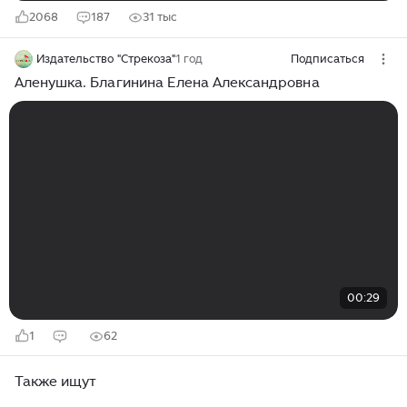
2068
187
31 тыс
Издательство "Стрекоза"
1 год
Подписаться
Аленушка. Благинина Елена Александровна
00:29
1
62
Также ищут