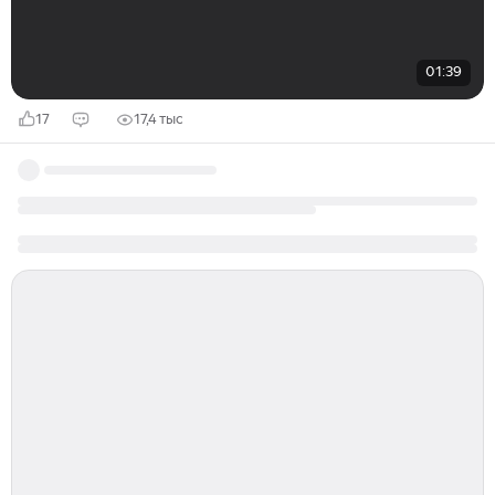
01:39
17
17,4 тыс