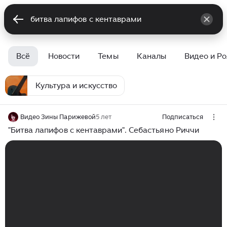
Всё
Новости
Темы
Каналы
Видео и Р
Культура и искусство
Видео Зины Парижевой
5 лет
Подписаться
"Битва лапифов с кентаврами". Себастьяно Риччи