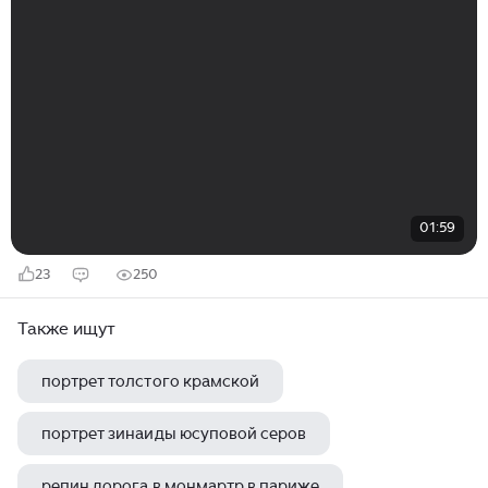
01:59
23
250
Также ищут
портрет толстого крамской
портрет зинаиды юсуповой серов
репин дорога в монмартр в париже