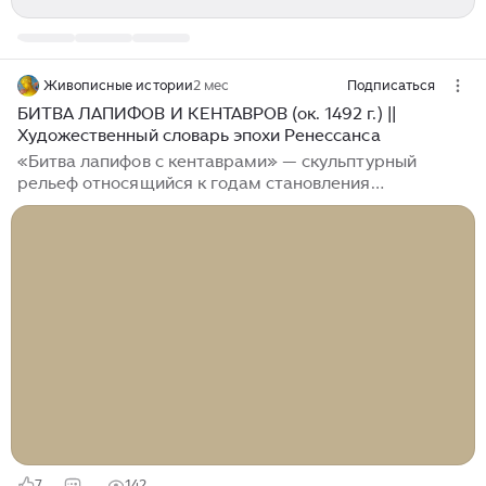
Живописные истории
2 мес
Подписаться
БИТВА ЛАПИФОВ И КЕНТАВРОВ (ок. 1492 г.) ||
Художественный словарь эпохи Ренессанса
«Битва лапифов с кентаврами» — скульптурный
рельеф относящийся к годам становления
Микеланджело Буонарроти (1475–1564) — периоду
его обучения в доме Медичи под руководством
мастера Бертольдо ди Джованни (1420–1491). Сюжет
произведения, восходящий к «Метаморфозам»
Овидия, был предложен поэтом Анджело Полициано,
входившим в окружение Лоренцо Великолепного
Медичи. Согласно письменным источникам, кентавры
— существа, наполовину люди и наполовину кони, —
ворвались на свадебное пиршество лапифов и
попытались похитить женщин...
7
142