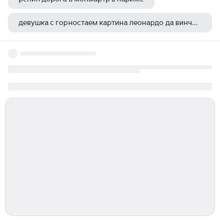
девушка с горностаем картина леонардо да винчи оригинал
изгнание адама и евы из рая икона