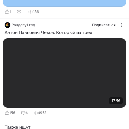
1
136
Рандеву
1 год
Подписаться
Антон Павлович Чехов. Который из трех
17:56
156
4
4953
Также ищут