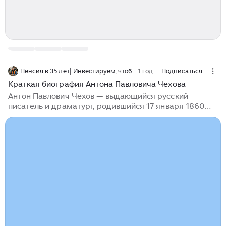
Пенсия в 35 лет| Инвестируем, чтобы жить на пассивный доход
1 год
Подписаться
Краткая биография Антона Павловича Чехова
Антон Павлович Чехов — выдающийся русский
писатель и драматург, родившийся 17 января 1860
года в Таганроге в семье купца. С раннего детства он
помогал отцу в лавке, что сформировало его
трудолюбие и жизненные навыки. Чехов учился в
греческой школе и затем в Московском университете
на медицинском факультете, который окончил в 1884
году. Свою литературную карьеру он начал, публикуя
рассказы в журналах, а одним из значительных
событий его жизни стало путешествие на Сахалин в
1890 году, которое вдохновило его на написание
важного труда «Остров Сахалин»...