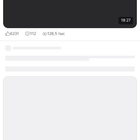
18:27
6231
112
128,5 тыс