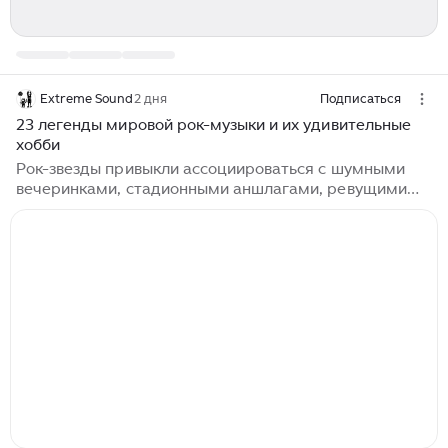
Extreme Sound
2 дня
Подписаться
23 легенды мировой рок-музыки и их удивительные
хобби
Рок-звезды привыкли ассоциироваться с шумными
вечеринками, стадионными аншлагами, ревущими
гитарами и нескромным образом жизни. Но что они
делают, когда гаснут софиты и заканчиваются
мировые туры? Оказывается, суровые металлисты,
легенды прогрессив-рока и короли глэма
восстанавливают душевные силы самыми
неожиданными способами: от разведения питонов и
выращивания полутонных тыкв до игры в бинго,
фехтования и сборки игрушечных железных дорог.
Когда король шок-рока решил завязать с алкоголем и
бурной рокерской молодостью, ему потребовалось
чем-то заполнить образовавшуюся пустоту...