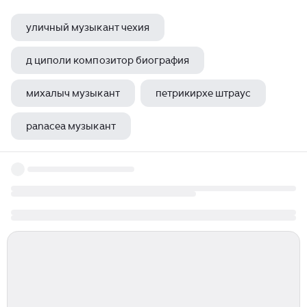
уличный музыкант чехия
д циполи композитор биография
михалыч музыкант
петрикирхе штраус
panacea музыкант