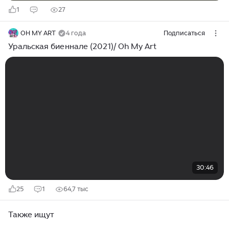
1
27
OH MY ART
4 года
Подписаться
Уральская биеннале (2021)/ Oh My Art
30:46
25
1
64,7 тыс
Также ищут