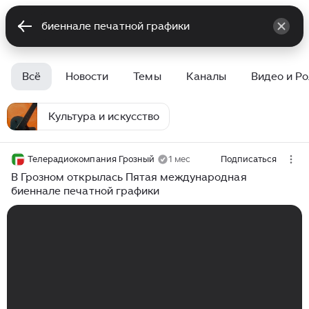
Всё
Новости
Темы
Каналы
Видео и Р
Культура и искусство
Телерадиокомпания Грозный
1 мес
Подписаться
В Грозном открылась Пятая международная
биеннале печатной графики