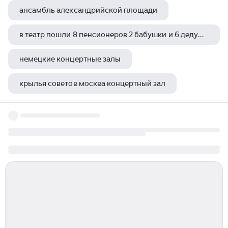
ансамбль александрийской площади
в театр пошли 8 пенсионеров 2 бабушки и 6 дедушек пенсионеры наугад рассаживаются
немецкие концертные залы
крылья советов москва концертный зал
натюрморт со старыми фотографиями