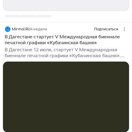
Mirmol.RU
4 недели
Подписаться
В Дагестане стартует V Международная биеннале
печатной графики «Кубачинская башня»
В Дагестане 12 июля, стартует V Международная
биеннале печатной графики «Кубачинская башня».
Крупнейшее на Юге России мероприятие в области
профессионального графического искусства
продлится до 25 июля, при этом выставки проекта
будут доступны для посетителей до конца лета. Так,
биеннале-2026 развернется на четырех знаковых
арт-площадках. В исторической средневековой
сторожевой башне XIV века «Акайла кальа» в
живописном селении Кубачи. Также в Музее
Махачкалы, Театре поэзии и выставочном зале Союза
художников Дагестана...