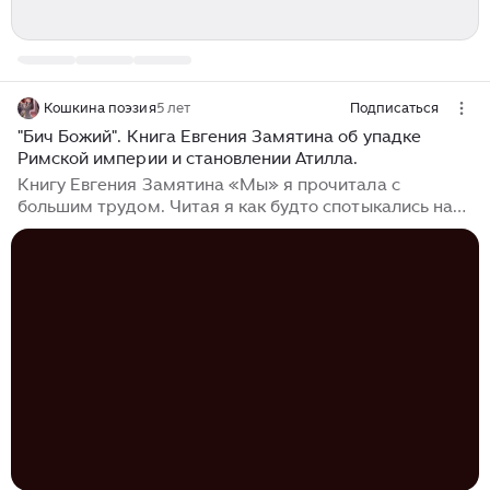
Кошкина поэзия
5 лет
Подписаться
"Бич Божий". Книга Евгения Замятина об упадке
Римской империи и становлении Атилла.
Книгу Евгения Замятина «Мы» я прочитала с
большим трудом. Читая я как будто спотыкались на
каждом слове. А вот с книгой «Бич Божий» было всё
по-другому. Когда начала читать было не понятно.
Автор перескакивал с одного героя на другого...