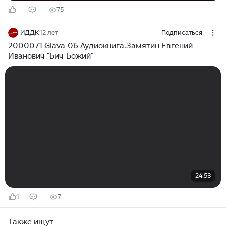
75
ИДДК
12 лет
Подписаться
2000071 Glava 06 Аудиокнига.Замятин Евгений
Иванович "Бич Божий"
24:53
1
7
Также ищут