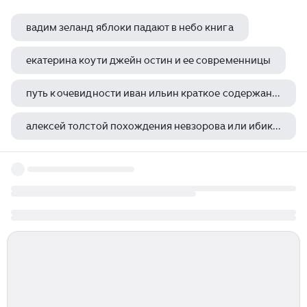
вадим зеланд яблоки падают в небо книга
екатерина коути джейн остин и ее современницы
путь к очевидности иван ильин краткое содержание
алексей толстой похождения невзорова или ибикус отзывы
дэвид копперфильд чарльз диккенс краткое содержание по главам