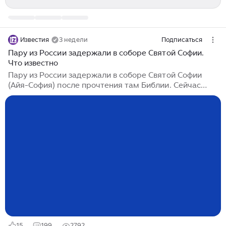
Известия
3 недели
Подписаться
Пару из России задержали в соборе Святой Софии.
Что известно
Пару из России задержали в соборе Святой Софии
(Айя-София) после прочтения там Библии. Сейчас
россиян, в отношении которых было возбуждено
уголовное дело, доставили в депортационный центр
для последующей высылки. Подробнее — в
материале «Известий». Супругами оказались
Виктория и Игорь Филоновы, которые приехали на
отдых в Стамбул. При посещении одной из главных
достопримечательностей города, мечети Айя-София,
у пары возникла идея почитать там Библию. Собор
Святой Софии на протяжении долгого времени
считался святыней христианского мира...
15
199
2792