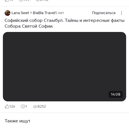
Lana Swet > BlaBla Travel
5 лет
Подписаться
Софийский собор Стамбул. Тайны и интересные факты
Собора Святой Софии.
14:08
124
1
8252
Также ищут