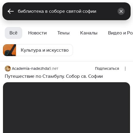
Всё
Новости
Темы
Каналы
Видео и Р
Культура и искусство
Academia-nadezhda
5 лет
Подписаться
Путешествие по Стамбулу. Собор св. Софии