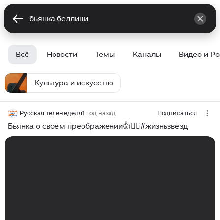
Всё
Новости
Темы
Каналы
Видео и Р
Культура и искусство
Русская теленеделя
1 год назад
Подписаться
Бьянка о своем преображении👍❤️‍🔥#жизньзвезд