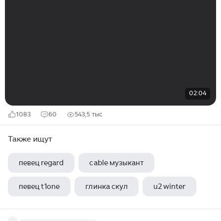
02:04
1083
60
543,5 тыс
Также ищут
певец regard
cable музыкант
певец t1one
глинка скул
u2 winter