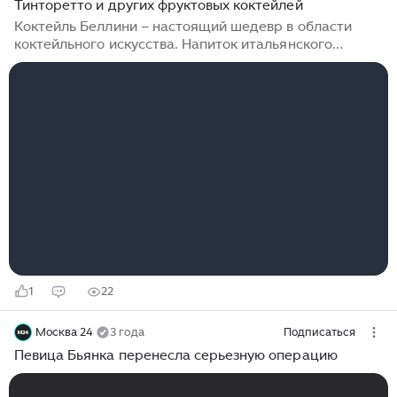
Тинторетто и других фруктовых коктейлей
Коктейль Беллини – настоящий шедевр в области
коктейльного искусства. Напиток итальянского
происхождения тесно ассоциируется с сердцем
Венеции, где дворцы окружены каналами, а
небольшие улочки наполняются ароматами спелых
фруктов. Благоухающий и яркий, с нотами сочных
персиков, выращенных под теплым итальянским
солнцем, Беллини очаровывает ценителей,
стремящихся ближе познакомиться с итальянской
любовью к изысканным удовольствиям, так
называемой dolce vita. История создания Коктейль
Беллини появился на свет в 1948 году в венецианском
баре Harry's Bar (Бар Гарри) в Италии...
1
22
Москва 24
3 года
Подписаться
Певица Бьянка перенесла серьезную операцию