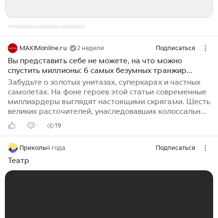
MAXIMonline.ru
2 недели
Подписаться
Вы представить себе не можете, на что можно
спустить миллионы: 6 самых безумных транжир
прошлого
Забудьте о золотых унитазах, суперкарах и частных
самолетах. На фоне героев этой статьи современные
миллиардеры выглядят настоящими скрягами. Шесть
великих расточителей, унаследовавших колоссальные
состояния и промотавших их на совершенно
19
невероятные причуды. «Сказочный король» Людвиг II
вместо войн и политики посвятил себя строительству
Приколы
4 года
Подписаться
замков — воплощению романтических опер Рихарда
Вагнера. Дворец Херренхимзее (баварский Версаль)
Театр
обошелся в 16 млн марок, изящный Линдерхоф — в
8,5 млн, а знаменитый Нойшванштайн — в 6,2 млн
марок. Суммарно на архитектурные шедевры ушло
почти 30,7 млн золотых марок, что в пересчете на
современные деньги достигает 232,73 млн евро...