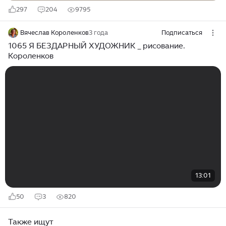
297
204
9795
Вячеслав Короленков
3 года
Подписаться
1065 Я БЕЗДАРНЫЙ ХУДОЖНИК _ рисование.
Короленков
13:01
50
3
820
Также ищут