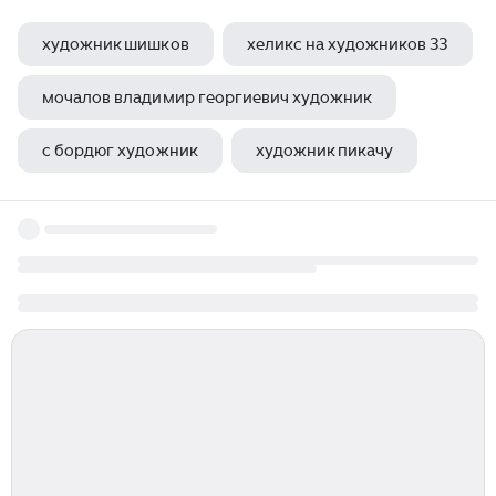
художник шишков
хеликс на художников 33
мочалов владимир георгиевич художник
с бордюг художник
художник пикачу