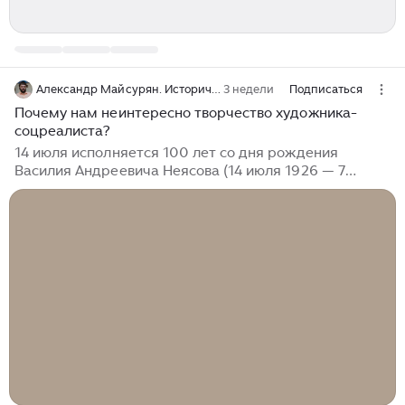
Александр Майсурян. Исторические хроники
3 недели
Подписаться
Почему нам неинтересно творчество художника-
соцреалиста?
14 июля исполняется 100 лет со дня рождения
Василия Андреевича Неясова (14 июля 1926 — 7
октября 1984) — художника-соцреалиста.
Просматривая по случаю юбилея его работы,
невольно приходит в голову: страшно далеки мы от
его творчества! Ну вот, например, прекрасная по
передаче освещения, выразительности фигур и
прочим художественным достоинствам работа: Но
интересна ли она сейчас хоть кому-то? Ох, едва ли. В
ушах до сих пор звучат слова, сказанные на пороге
«Святых девяностых» тогдашним премьером России:
«Да кому нужны ваши д**мовые станки?!
Понадобятся — мы всё за рубежом купим»...