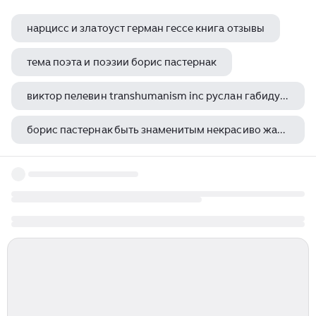
нарцисс и златоуст герман гессе книга отзывы
тема поэта и поэзии борис пастернак
виктор пелевин transhumanism inc руслан габидуллин
борис пастернак быть знаменитым некрасиво жанр
кир булычев космический десант краткое содержание