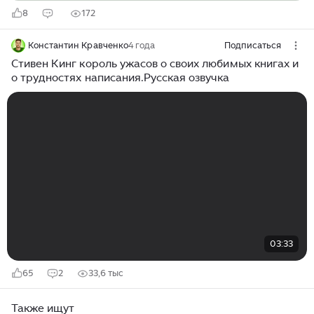
8
172
Константин Кравченко
4 года
Подписаться
Стивен Кинг король ужасов о своих любимых книгах и
о трудностях написания.Русская озвучка
03:33
65
2
33,6 тыс
Также ищут