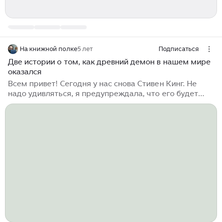
На книжной полке
5 лет
Подписаться
Две истории о том, как древний демон в нашем мире
оказался
Всем привет! Сегодня у нас снова Стивен Кинг. Не
надо удивляться, я предупреждала, что его будет
много. Давайте не буду вас томить и рассказывать
вступительные истории. Что же за книгу я покажу вам
сегодня? Сюрприз! Книг будет сразу две...