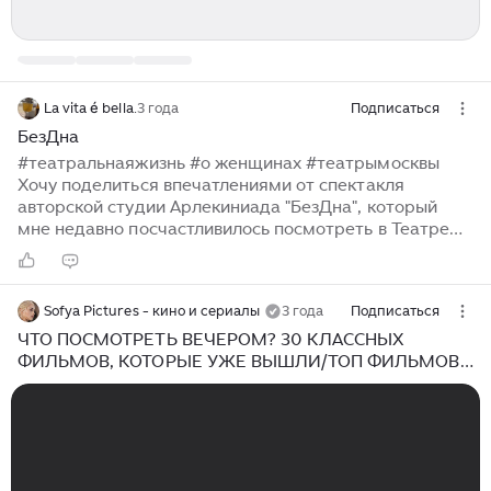
La vita é bella.
3 года
Подписаться
БезДна
#театральнаяжизнь #о женщинах #театрымосквы
Хочу поделиться впечатлениями от спектакля
авторской студии Арлекиниада "БезДна", который
мне недавно посчастливилось посмотреть в Театре
Луны. На мой взгляд, это женский спектакль, хотя в
зале были и мужчины разного возраста, которые тоже
наверняка поняли что-то новое о женщинах. Героини
Sofya Pictures - кино и сериалы
3 года
Подписаться
спектакля - четыре молодые женщины, каждая из
которых представляет яркий типаж: 1) незамужняя
ЧТО ПОСМОТРЕТЬ ВЕЧЕРОМ? 30 КЛАССНЫХ
успешная self-made красотка лет 35; 2) многодетная
ФИЛЬМОВ, КОТОРЫЕ УЖЕ ВЫШЛИ/ТОП ФИЛЬМОВ,
мать, пашущая на трех работах, муж у нее
КОТОРЫЕ СТОИТ ПОСМОТРЕТЬ
творческая личность, "талант", безработный
композитор; 3) юная красотка, посетившая...