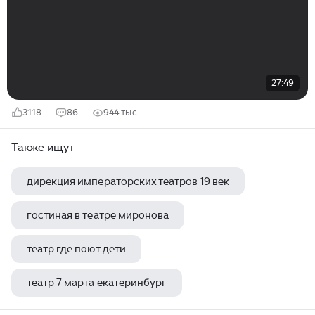
27:49
3118
86
944 тыс
Также ищут
дирекция императорских театров 19 век
гостиная в театре миронова
театр где поют дети
театр 7 марта екатеринбург