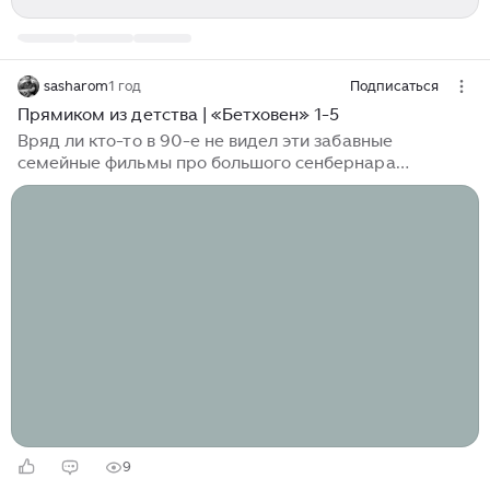
sasharom
1 год
Подписаться
Прямиком из детства | «Бетховен» 1-5
Вряд ли кто-то в 90-е не видел эти забавные
семейные фильмы про большого сенбернара
Бетховена. У меня были VHS кассеты: сперва первые
две части, потом в моей детской коллекции
появились третья и четвертая части. Пятой у меня не
было. И я ее не смотрела, да даже и не знала,
наверное, о существовании таковой до недавнего
времени. «Бетховен», 1992 Пересмотрела фильм
13/05/2025 впервые с детских времен. Фильм мой
ровесник. И как здорово, что он из тех, кто прошел
проверку временем, и при пересмотре не
испытываешь чувства стыда или скуки...
9