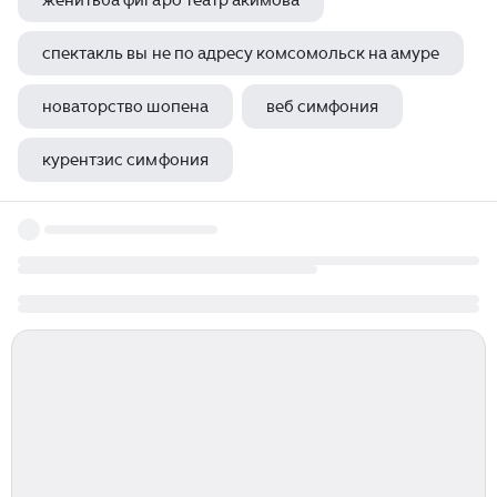
женитьба фигаро театр акимова
спектакль вы не по адресу комсомольск на амуре
новаторство шопена
веб симфония
курентзис симфония