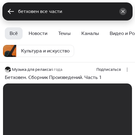
Всё
Новости
Темы
Каналы
Видео и Р
Культура и искусство
Музыка для релакса
4 года
Подписаться
Бетховен. Сборник Произведений. Часть 1