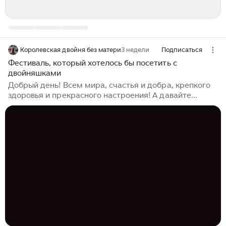
Королевская двойня без матери
3 недели
Подписаться
Фестиваль, который хотелось бы посетить с
двойняшками
Добрый день! Всем мира, счастья и добра, крепкого
здоровья и прекрасного настроения! А давайте
продолжим беседу про увлечения ваших детей?
Спортивные достижения обсудили, сегодня
предлагаю начать разговор об искусстве, в
частности, о музыке...