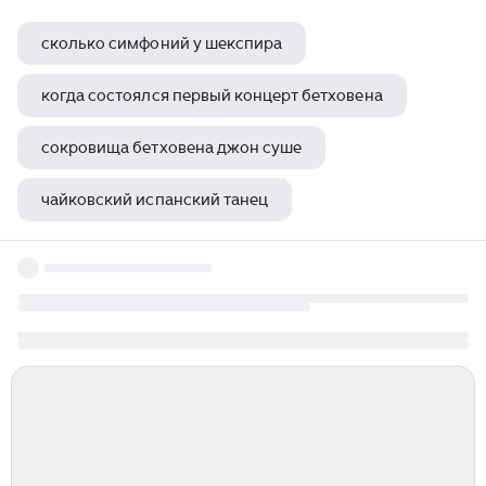
сколько симфоний у шекспира
когда состоялся первый концерт бетховена
сокровища бетховена джон суше
чайковский испанский танец
бежар симфония для одного человека