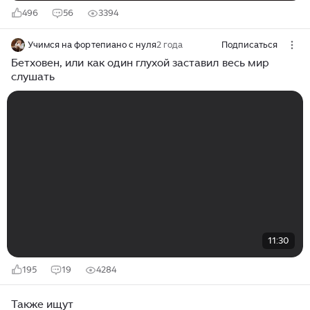
496
56
3394
Учимся на фортепиано с нуля
2 года
Подписаться
Бетховен, или как один глухой заставил весь мир
слушать
11:30
195
19
4284
Также ищут