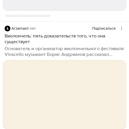
Arzamas
8 лет
Подписаться
Виолончель: пять доказательств того, что она
существует
Основатель и организатор виолончельного фестиваля
Vivacello музыкант Борис Андрианов рассказал
о произведениях, которые помогут
полюбить виолончель Людвиг ван Бетховен. Сонаты
для виолончели и фортепиано Соната для виолончели
и фортепиано № 1 фа мажор в исполнении Йо-Йо Ма
и Эмануэля Акса. 1985 год Для виолончели Бетховен
собирался написать целый концерт и предложил
своему другу, композитору Бернхарду Ромбергу,
стать его первым исполни­телем. Но Ромберг
отказался, сказав, что играет только
те виолончельные концерты, которые пишет сам...