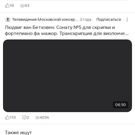
19
93
Телевидение Московской консерватории
3 года
Подписаться
Людвиг ван Бетховен. Сонату №5 для скрипки и
фортепиано фа мажор. Транскрипция для виолончели
и фортепиано Александра Князева
06:50
110
2
4054
Также ищут