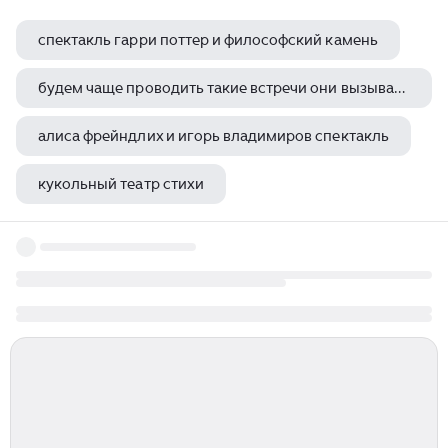
спектакль гарри поттер и философский камень
будем чаще проводить такие встречи они вызывают интерес у молодежи развивают их любовь к театру
алиса фрейндлих и игорь владимиров спектакль
кукольный театр стихи
спектакль где юбиляру честь слава и сборы