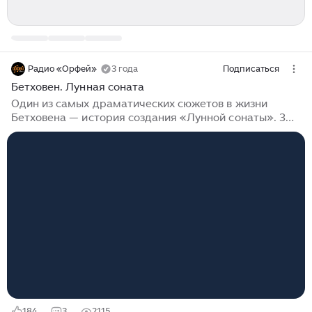
Радио «Орфей»
3 года
Подписаться
Бетховен. Лунная соната
Один из самых драматических сюжетов в жизни
Бетховена — история создания «Лунной сонаты». 30-
летний композитор испытывал чувства к 18-летней
ученице Джульетте Гвиччарди и был уверен, она —
та самая. «Перемена, происшедшая во мне теперь,
вызвана милой чудесной девушкой, которая любит
меня и любима мною», — писал немецкий гений
своему другу. Сколько прекрасных сочинений можно
посвятить той, что дала надежду избавления
от одиночества начавшему терять слух композитору.
Но, увы… Джульетта предпочтёт другого музыканта,
моложе и состоятельней...
184
3
2115