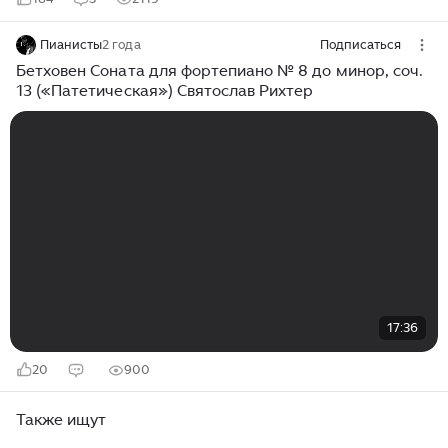
Пианисты
2 года
Подписаться
Бетховен Соната для фортепиано № 8 до минор, cоч.
13 («Патетическая») Святослав Рихтер
17:36
20
900
Также ищут