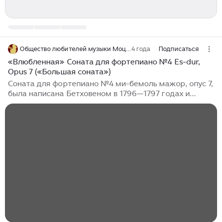
Общество любителей музыки Моцарта
4 года
Подписаться
«Влюбленная» Соната для фортепиано №4 Es-dur,
Opus 7 («Большая соната»)
Соната для фортепиано №4 ми-бемоль мажор, опус 7,
была написана Бетховеном в 1796—1797 годах и
посвящена ученице композитора графине Бабетте
Кеглевич (Anna Luisa Babara von Keglevicz). Согласно
К. Черни, после выхода соната получила второе
название «Влюбленной» (Die Verliebte). Общее время
звучания - около 30 минут. В сонате 4 части: 1. Allegro
molto e con brio 2. Largo, con grand espressione 3.
Allegro 4. Rondo, poco allegretto e grazioso Время
работы над сонатой приходится на период подъёма
жизненных сил Бетховена...