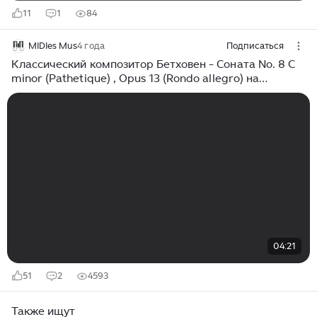
11
1
84
MIDIes Mus
4 года
Подписаться
Классический композитор Бетховен - Соната No. 8 C
minor (Pathetique) , Opus 13 (Rondo allegro) на
пианино от MIDIes Mus
04:21
51
2
4593
Также ищут