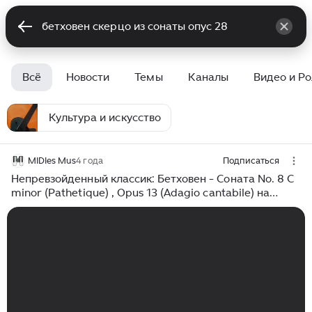
Всё
Новости
Темы
Каналы
Видео и Р
Культура и искусство
MIDIes Mus
4 года
Подписаться
Непревзойденный классик: Бетховен - Соната No. 8 C
minor (Pathetique) , Opus 13 (Adagio cantabile) на
пианино от MIDIes Mus