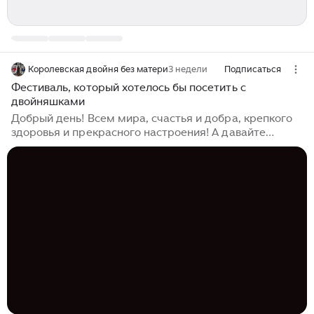
Королевская двойня без матери
3 недели
Подписаться
Фестиваль, который хотелось бы посетить с
двойняшками
Добрый день! Всем мира, счастья и добра, крепкого
здоровья и прекрасного настроения! А давайте
продолжим беседу про увлечения ваших детей?
Спортивные достижения обсудили, сегодня
предлагаю начать разговор об искусстве, в
частности, о музыке...