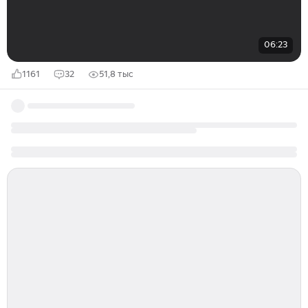
06:23
1161
32
51,8 тыс