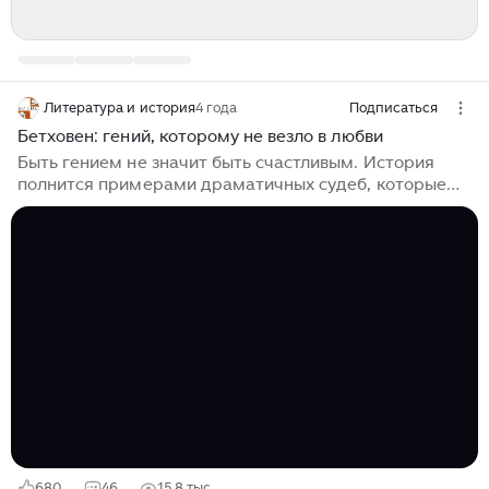
Литература и история
4 года
Подписаться
Бетховен: гений, которому не везло в любви
Быть гением не значит быть счастливым. История
полнится примерами драматичных судеб, которые
выпали на долю талантливых людей. А может, без
драмы и страданий у них не вышло бы стать великими
творцами? Судьба Людвига ван Бетховена не
баловала с раннего детства. Его родители,
впечатленные успехами семнадцатилетнего
Моцарта, возмечтали, чтобы их сын достиг такого же
успеха. Буквально с младенчества они заставляли
мальчика заниматься музыкой и жестоко наказывая
за неудачи. Если что-то не получалось, маленький
Бетховен получал болезненные тычки, а иногда и
вовсе бывал заперт в холодном чулане...
680
46
15,8 тыс