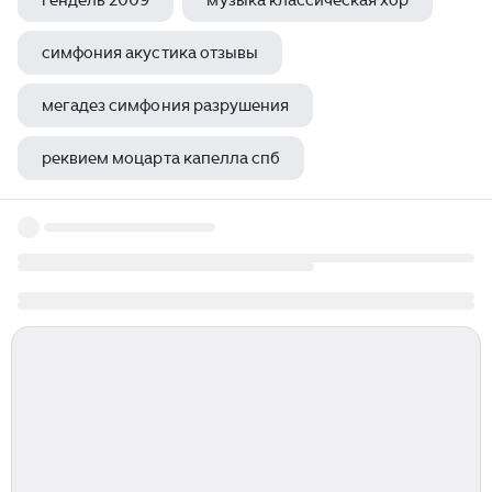
гендель 2009
музыка классическая хор
симфония акустика отзывы
мегадез симфония разрушения
реквием моцарта капелла спб