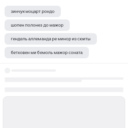
зинчук моцарт рондо
шопен полонез до мажор
гендель аллеманда ре минор из сюиты
бетховен ми бемоль мажор соната
шопен кто по национальности