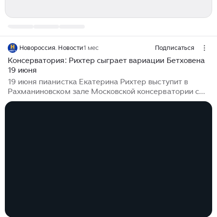
Новороссия. Новости
1 мес
Подписаться
Консерватория: Рихтер сыграет вариации Бетховена
19 июня
19 июня пианистка Екатерина Рихтер выступит в
Рахманиновском зале Московской консерватории с
программой из всех вариаций Бетховена, а также
представит российскую премьеру сочинения Рихарда
Штрауса 16 июня. В Рахманиновском зале
Московской государственной консерватории имени
П. И. Чайковского 19 июня состоится концерт,
посвящённый вариациям для фортепиано соло
Людвига ван Бетховена...