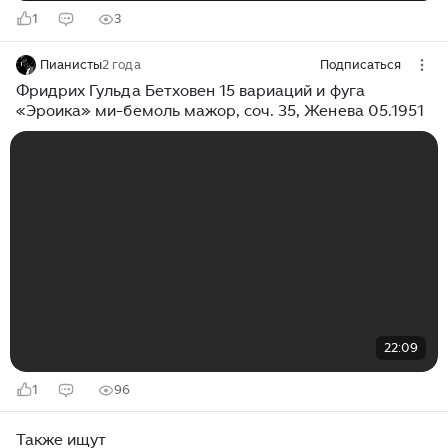
1
3
Пианисты
2 года
Подписаться
Фридрих Гульда Бетховен 15 вариаций и фуга
«Эроика» ми-бемоль мажор, соч. 35, Женева 05.1951
22:09
1
96
Также ищут