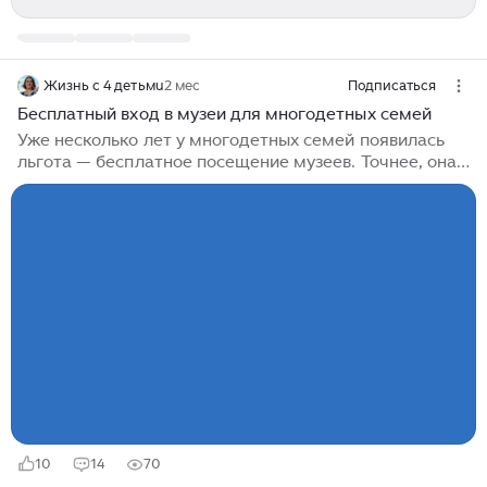
Жизнь с 4 детьмu
2 мес
Подписаться
Бесплатный вход в музеи для многодетных семей
Уже несколько лет у многодетных семей появилась
льгота — бесплатное посещение музеев. Точнее, она
была и раньше, но воспользоваться ей можно было
один раз в месяц, в будний день. То есть, чтобы
получить положенную льготу, нужно было
постараться...
10
14
70