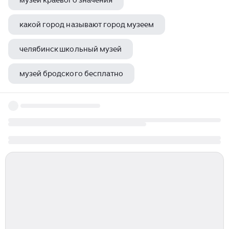
музеи краевого значения
какой город называют город музеем
челябинск школьный музей
музей бродского бесплатно
музеи города иваново список