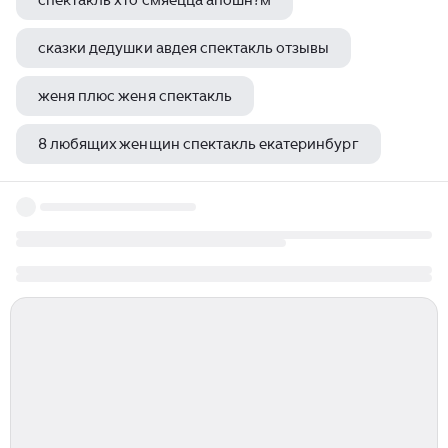
спектакль хто смяецца апошн?м
сказки дедушки авдея спектакль отзывы
женя плюс женя спектакль
8 любящих женщин спектакль екатеринбург
спектакль малого театра бешеные деньги