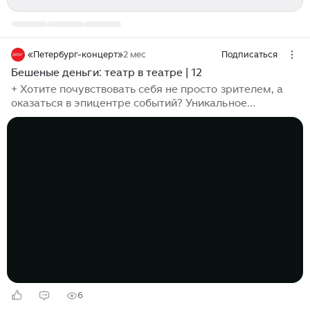
«Петербург-концерт»
2 мес
Подписаться
Бешеные деньги: театр в театре | 12
+ Хотите почувствовать себя не просто зрителем, а
оказаться в эпицентре событий? Уникальное
художественное решение спектакля «Бешеные
деньги» от Елены Заяц сочетает традицию и
новаторство. Герои на время разрушают «четвертую
стену», обращаясь напрямую к залу, что усиливает
вовлеченность и подчеркивает игровую природу
происходящего...
6