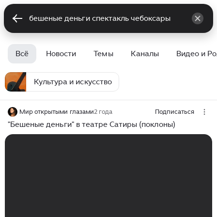
Всё
Новости
Темы
Каналы
Видео и Р
Культура и искусство
Мир открытыми глазами
2 года
Подписаться
"Бешеные деньги" в театре Сатиры (поклоны)