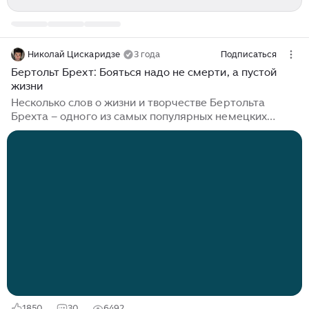
Николай Цискаридзе
3 года
Подписаться
Бертольт Брехт: Бояться надо не смерти, а пустой
жизни
Несколько слов о жизни и творчестве Бертольта
Брехта – одного из самых популярных немецких
драматургов, поэта, теоретика искусства, режиссера.
Один из тех, кто создал театр, ставший известным
под названием «Берлинер ансамбль». Его называют
«Шекспиром» 20 века, а его произведения остаются
неотъемлемой частью театрального репертуара. За
пределами Германии «Кавказский меловой круг» –
одна из наиболее часто ставящихся пьес Брехта. Это
легендарный спектакль, в сети можно посмотреть все
три части этого потрясающего действия...
1850
30
6492