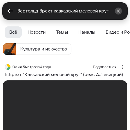
Всё
Новости
Темы
Каналы
Видео и Р
Культура и искусство
Юлия Быстрова
4 года
Подписаться
Б.Брехт "Кавказский меловой круг" (реж. А.Левицкий)