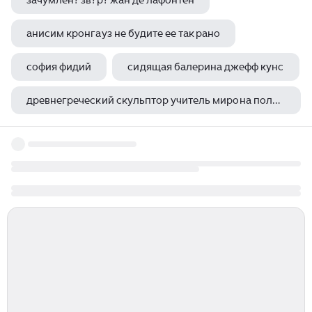
зачумлен? зв?р? жан де лафонтен
анисим кронгауз не будите ее так рано
софия фидий
сидящая балерина джефф кунс
древнегреческий скульптор учитель мирона поликлета