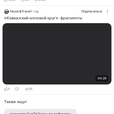
Music&Travel
1 год
Подписаться
«Кавказский меловой круг». фрагменты
06:28
1
51
Также ищут