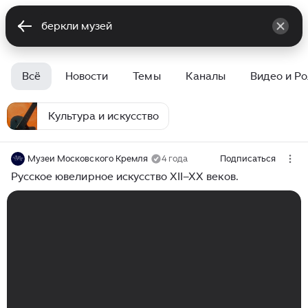
Всё
Новости
Темы
Каналы
Видео и Р
Культура и искусство
Музеи Московского Кремля
4 года
Подписаться
Русское ювелирное искусство XII–XX веков.