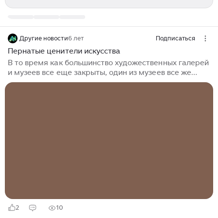
Другие новости
6 лет
Подписаться
Пернатые ценители искусства
В то время как большинство художественных галерей
и музеев все еще закрыты, один из музеев все же
сделал исключение ради особенных гостей. В
американском зоопарке Канзас-Сити, штат Миссури
работники заметили, что их перуанские пингвины
начали впадать в депрессию из-за отсутствия
посетителей. Тогда, было решено повторить
необычный эксперимент своих коллег из Чикагского
аквариума. Чтобы развлечь пингвинов, работники
зоопарка устроили им экскурсию по музею искусств
Нельсона-Аткинса. Бабблс, Мэгги и Беркли отлично
прогулялись по музею, рассматривая полотна
знаменитых художников...
2
10