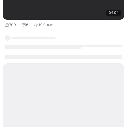
04:04
709
6
19,9 тыс