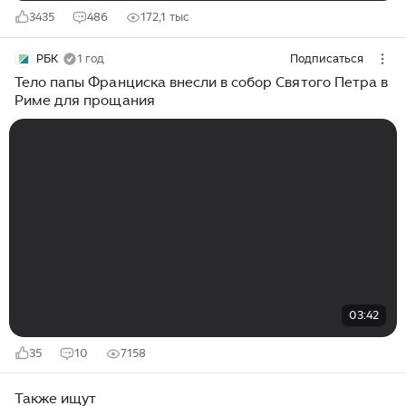
3435
486
172,1 тыс
РБК
1 год
Подписаться
Тело папы Франциска внесли в собор Святого Петра в
Риме для прощания
03:42
35
10
7158
Также ищут