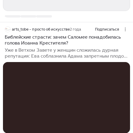
arts_tobe - просто об искусстве
2 года
Подписаться
Библейские страсти: зачем Саломее понадобилась
голова Иоанна Крестителя?
Уже в Ветхом Завете у женщин сложилась дурная
репутация: Ева соблазнила Адама запретным плодом
и обрекла человечество на беды. Дочери Лота
вступили в связь с отцом ради спасения народа, а
ветхозаветная вдова Юдифь стала одной из первых
феминисток после того, как отрубила голову
вражескому военачальнику и провозгласила новую
роль женщины. Красавица Саломея является одной
из самых ярких героинь Нового Завета. Именно она
сыграла главную роль в гибели Иоанна Крестителя
(ближайшего родственника Христа, предсказавшего
явление Мессии), а о красоте Саломеи слагали
легенды...