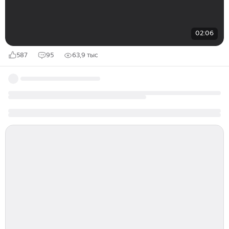
02:06
587
95
63,9 тыс