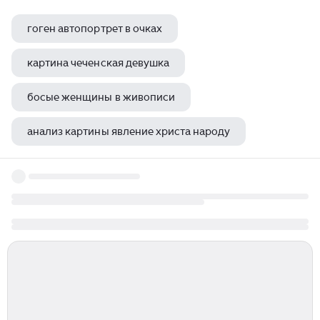
гоген автопортрет в очках
картина чеченская девушка
босые женщины в живописи
анализ картины явление христа народу
какие картины детства рисует некрасов в крестьянских детях