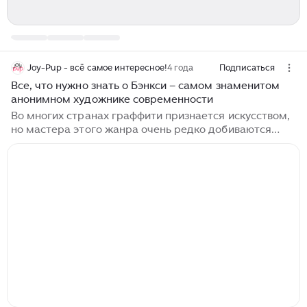
Joy-Pup - всё самое интересное!
4 года
Подписаться
Все, что нужно знать о Бэнкси – самом знаменитом
анонимном художнике современности
Во многих странах граффити признается искусством,
но мастера этого жанра очень редко добиваются
общественного признания. Одним из всемирно
известных уличных художников является Бэнкси –
британец, создающий настоящие шедевры на стенах
домов и предпочитающий скрывать свою личность.
Сегодня Joy-pup расскажет о творчестве
талантливого парня и предположит, кто скрывается
за псевдонимом Бэнкси. Немного биографии
Несмотря на анонимность художника, есть
предположение, что человек, называющий себя
Бэнкси, родился в английском Бристоле в 1974 году...