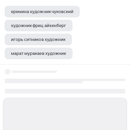
еремина художник чуковский
художник фриц айхенберг
игорь ситников художник
марат муракаев художник
художник лавров иван