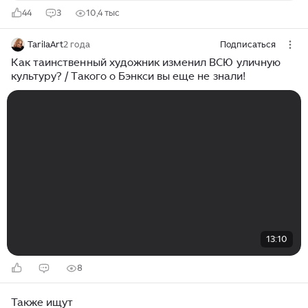
44
3
10,4 тыс
TarilaArt
2 года
Подписаться
Как таинственный художник изменил ВСЮ уличную
культуру? / Такого о Бэнкси вы еще не знали!
13:10
8
Также ищут