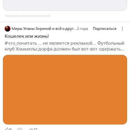
Миры Уланы Зориной и всё о других книгах
2 года
Подписаться
Кошелек или жизнь!
#что_почитать ... не является рекламой... Футбольный
клуб Хоммельсдорфа должен был вот-вот одержать
победу в важной игре, но команда противника грубо
нарушила правила, благодаря чему забила
решающий гол. Почему же судья не остановил игру?
Неужели он подкуплен? Пока болельщики негодуют,
члены детективного агентства «Чёрная лапа»
начинают расследование. Хочешь присоединиться к
четвёрке юных детективов? Тогда собери все книги...
9
17