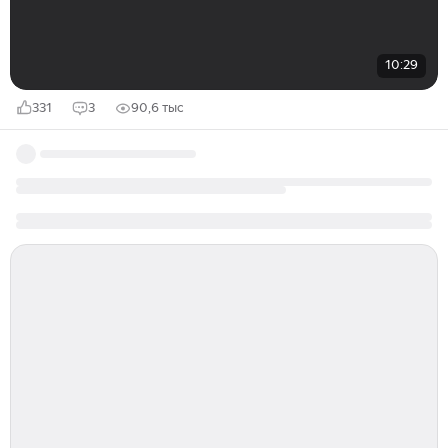
10:29
331
3
90,6 тыс