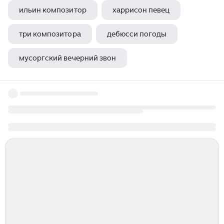
ильин композитор
харрисон певец
три композитора
дебюсси погоды
мусоргский вечерний звон