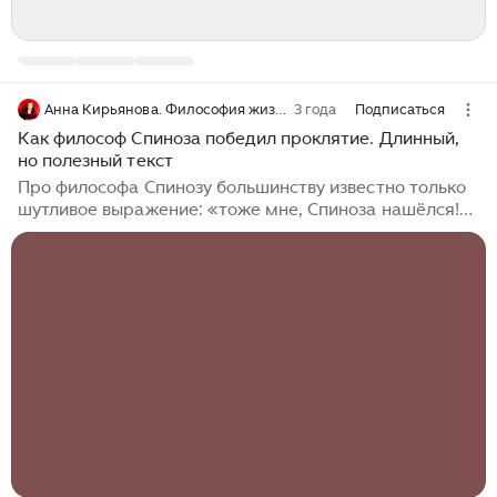
Анна Кирьянова. Философия жизни.
3 года
Подписаться
Как философ Спиноза победил проклятие. Длинный,
но полезный текст
Про философа Спинозу большинству известно только
шутливое выражение: «тоже мне, Спиноза нашёлся!»,
- так говорят про тех, кто умничает. А про жизнь
великого мыслителя мало кто знает. Например, про
то, что Спинозу прокляли коллективным проклятием
его же единоверцы. Про то, что сестра старалась
отнять у Спинозы наследство; он ей сам все отдал...
Он не очень долго прожил, этот учёный. Но сама
жизнь Бенедикта Спинозы – пример того, как слабый,
больной, бедный человек может преодолеть
проклятие, изгнание, предательство родных и
ненависть общества...