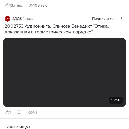
13,7 тыс
108 тыс
ИДДК
4 года
Подписаться
2002753 Аудиокнига. Спиноза Бенедикт "Этика,
доказанная в геометрическом порядке"
52:58
1
62
Также ищут