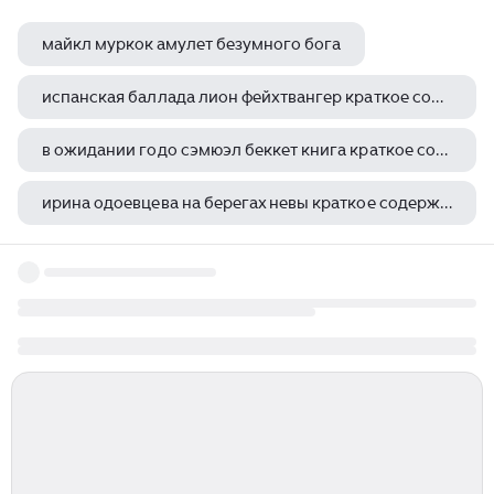
майкл муркок амулет безумного бога
испанская баллада лион фейхтвангер краткое содержание
в ожидании годо сэмюэл беккет книга краткое содержание
ирина одоевцева на берегах невы краткое содержание
генрих сапгир сонеты на рубашках 1989