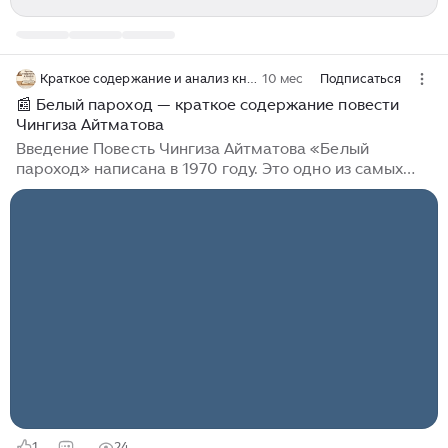
Краткое содержание и анализ книг по главам
10 мес
Подписаться
📰 Белый пароход — краткое содержание повести
Чингиза Айтматова
Введение Повесть Чингиза Айтматова «Белый
пароход» написана в 1970 году. Это одно из самых
пронзительных произведений писателя, в котором
сочетаются реальность и миф, детская мечта и
жестокий мир взрослых. Автор исследует вечные
темы — нравственность, судьбу «маленького
человека», утрату духовных ценностей и связь
человека с природой. Повесть стала знаковой для
советской и мировой литературы, а её символический
образ белого парохода вошёл в культуру как
метафора мечты и надежды. О чём повесть
Произведение рассказывает о мальчике-сироте,
который живёт в горах с дедом-лесником...
1
24