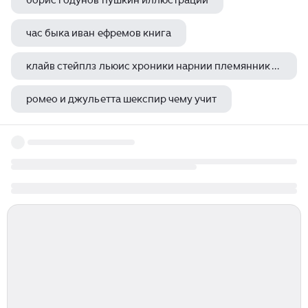
борис годунов пушкин иллюстрации
час быка иван ефремов книга
клайв стейплз льюис хроники нарнии племянник чародея
ромео и джульетта шекспир чему учит
а пушкин руслан и людмила л кэрролл