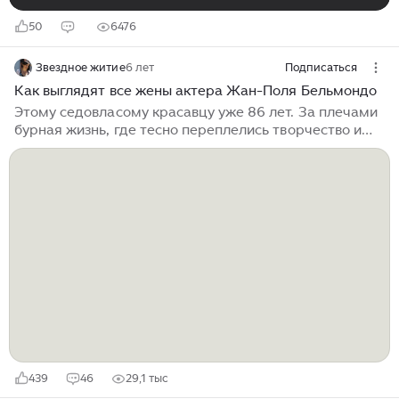
50
6476
Звездное житие
6 лет
Подписаться
Как выглядят все жены актера Жан-Поля Бельмондо
Этому седовласому красавцу уже 86 лет. За плечами
бурная жизнь, где тесно переплелись творчество и
любовь, радость и огорчения. Он испытал все,
добился всего. Его 4 раза удостаивали мировых
премий. Он снялся почти в ста кинофильмах. А
сколько женских сердец он разбил? Поговорим о том,
кто они, жены актера Жан-Поля Бельмондо? Элоди
Константен – первая жена Он сразу влюбился в
балерину, которая была восхитительна. Только ему
тогда не понравилось ее имя – Рене. И он решил
называть ее Элоди. Вместе они прожили 12 лет...
439
46
29,1 тыс