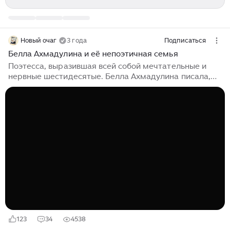
Новый очаг
3 года
Подписаться
Белла Ахмадулина и её непоэтичная семья
Поэтесса, выразившая всей собой мечтательные и
нервные шестидесятые. Белла Ахмадулина писала,
казалось, для влюблённых — потому что сама всегда
была влюблена… Но её стихи были редко о любви.
Известный советский поэт Давид Самойлов наделал
скандал в восемьдесят втором году: написал
стихотворение «Надоели поэтессы». «Выходите
лучше замуж, Лучше мальчиков рожайте, Чем писать
сто строчек за ночь В утомительном азарте. Не
нудите постоянно, Не страдайте слишком длинно,
Ведь была на свете Анна, Ведь писала же Марина»...
123
34
4538