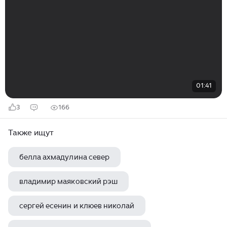
01:41
3
166
Также ищут
белла ахмадулина север
владимир маяковский рэш
сергей есенин и клюев николай