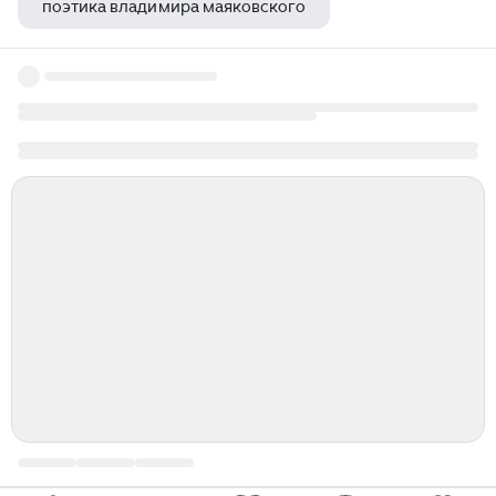
поэтика владимира маяковского
анна ахматова про дружбу