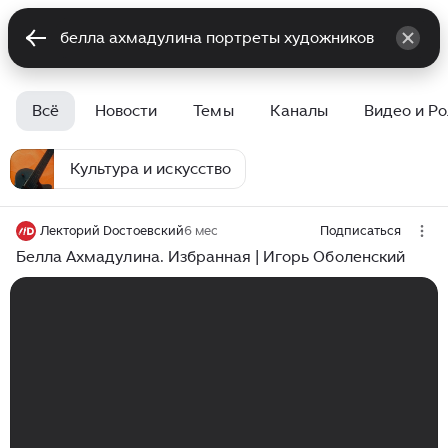
Всё
Новости
Темы
Каналы
Видео и Р
Культура и искусство
Лекторий Dостоевский
6 мес
Подписаться
Белла Ахмадулина. Избранная | Игорь Оболенский