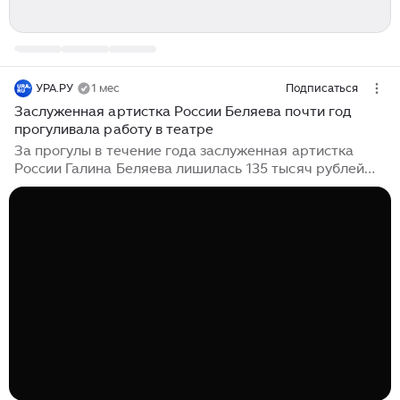
УРА.РУ
1 мес
Подписаться
Заслуженная артистка России Беляева почти год
прогуливала работу в театре
За прогулы в течение года заслуженная артистка
России Галина Беляева лишилась 135 тысяч рублей
зарплатных денег. От этом сообщает telegram-канал
Mash. «Галина почти год пропускала репетиции и
оформляла больничные, за что получила выговор и
лишилась 135 тысяч рублей», — пишет Mash со
ссылкой на информацию театра имени Маяковского.
Муж актрисы бизнесмен и издатель Сергей Дойченко
пояснил Mash, что дело не в прогулах. По словам
супруга, Беляева вместе с коллегами писала письмо
мэру Москвы Сергею Собянину с жалобами на
состояние здания театра, проблемы с проводкой,
пожаротушением и коммуникациями...