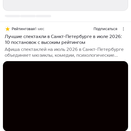
Рейтинговая
1 мес
Подписаться
Лучшие спектакли в Санкт-Петербурге в июле 2026:
10 постановок с высоким рейтингом
Афиша спектаклей на июль 2026 в Санкт-Петербурге
объединяет мюзиклы, комедии, психологические
драмы и семейные постановки с билетами от 700
руб. Мы собрали лучшие спектакли Санкт-
Петербурга, которые хорошо зарекомендовали себя
по реальным отзывам зрителей в 2026 году. В
подборку вошли постановки с подтвержденными
июльскими показами, высокими оценками и билетами
в разных ценовых категориях. Осталось решить,
каким должен быть театральный вечер: шумным и
музыкальным, легким и смешным или таким, после
которого хочется немного пройтись по ночному
Петербургу...