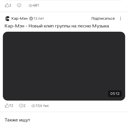
2
481
Кар-Мэн
13 лет
Подписаться
Кар-Мэн - Новый клип группы на песню Музыка
05:12
72
2
13,4 тыс
Также ищут