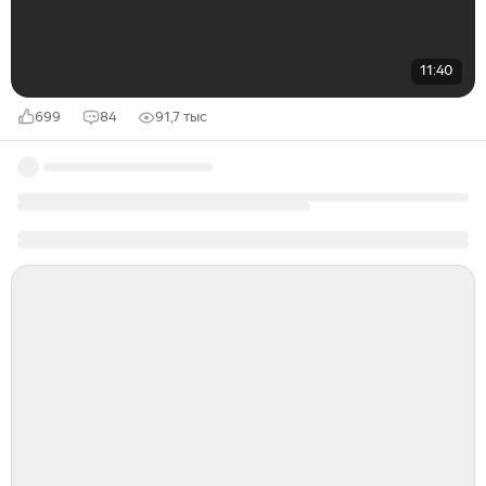
11:40
699
84
91,7 тыс