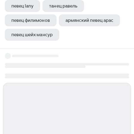
певец lany
танец равель
певец филимонов
армянский певец арас
певец шейх мансур