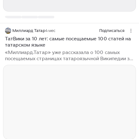
Миллиард Татар
4 мес
Подписаться
ТатВики за 10 лет: самые посещаемые 100 статей на
татарском языке
«Миллиард.Татар» уже рассказала о 100 самых
посещаемых страницах татароязычной Википедии за
прошлый 2025 год. В продолжение темы мы
приведем статистику сотни самых посещаемых
статей на ТатВики за период 2015 – 2025.
«Миллиард.Татар» расскажет о том, что
интересовало татар последние 10 лет. Больше всего
за прошедшие десять лет татароязычнх
пользователей вики интересовал увы не Габдулла
Тукай, а Заудат Хантимиров. Подробнее о нем мы
рассказывали в предыдущем тексте, читайте по
ссылке. Тем не менее...