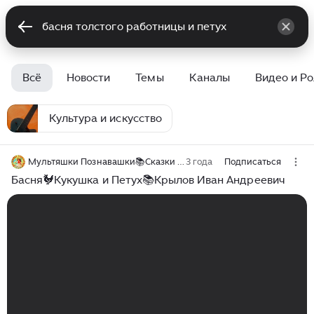
Всё
Новости
Темы
Каналы
Видео и Р
Культура и искусство
Мультяшки Познавашки📚Сказки на каждый вечер
3 года
Подписаться
Басня🐓Кукушка и Петух📚Крылов Иван Андреевич