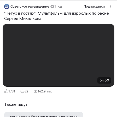
Советское телевидение
1 год
Подписаться
"Петух в гостях". Мультфильм для взрослых по басне
Сергея Михалкова
04:00
1731
32
142,9 тыс
Также ищут