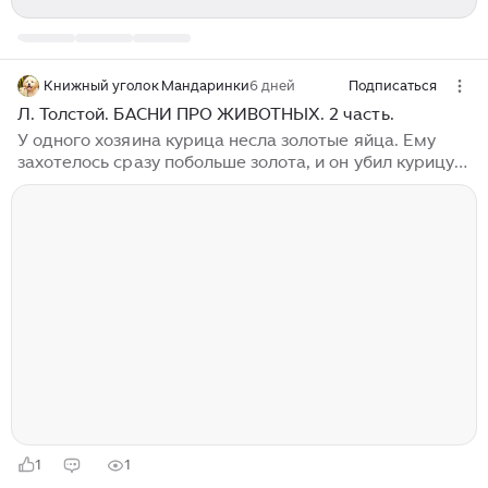
Книжный уголок Мандаринки
6 дней
Подписаться
Л. Толстой. БАСНИ ПРО ЖИВОТНЫХ. 2 часть.
У одного хозяина курица несла золотые яйца. Ему
захотелось сразу побольше золота, и он убил курицу
(он думал, что внутри ее большой ком золота); а она
была такая же, как и все курицы. Собака заснула за
двором. Голодный волк набежал и хотел съесть ее.
Собака и говорит: — Волк! подожди меня есть,—
теперь я костлява, худа. А вот, дай срок, хозяева
будут свадьбу играть, тогда мне еды будет вволю, я
разжирею, — лучше тогда меня съесть. Волк поверил
и ушел. Вот приходит он в другой раз и видит —
собака лежит на крыше...
1
1