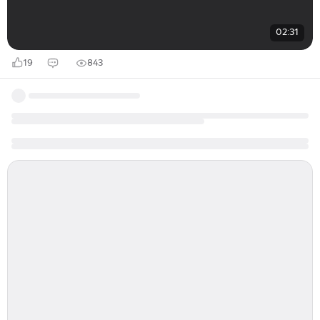
02:31
19
843