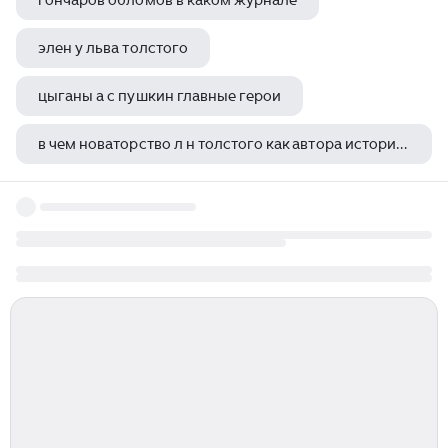
гончаров обломов в каком журнале
элен у льва толстого
цыганы а с пушкин главные герои
в чем новаторство л н толстого как автора исторического романа война и мир
книга русские былины и сказания