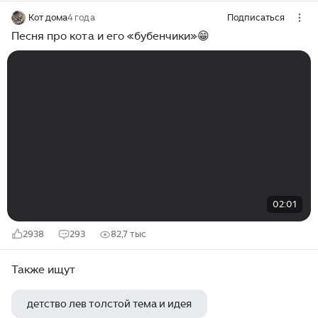
Кот дома
4 года
Подписаться
Песня про кота и его «бубенчики»😁
02:01
2938
293
82,7 тыс
Также ищут
детство лев толстой тема и идея