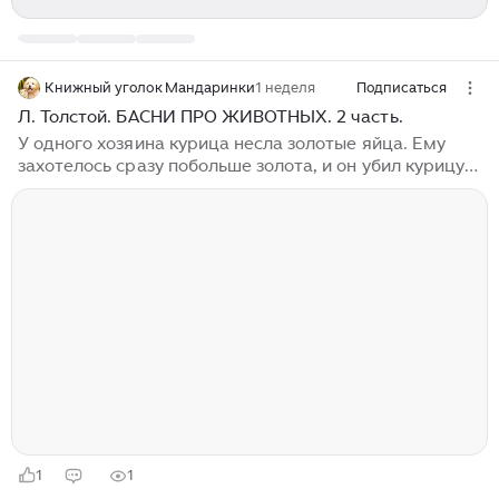
Книжный уголок Мандаринки
1 неделя
Подписаться
Л. Толстой. БАСНИ ПРО ЖИВОТНЫХ. 2 часть.
У одного хозяина курица несла золотые яйца. Ему
захотелось сразу побольше золота, и он убил курицу
(он думал, что внутри ее большой ком золота); а она
была такая же, как и все курицы. Собака заснула за
двором. Голодный волк набежал и хотел съесть ее.
Собака и говорит: — Волк! подожди меня есть,—
теперь я костлява, худа. А вот, дай срок, хозяева
будут свадьбу играть, тогда мне еды будет вволю, я
разжирею, — лучше тогда меня съесть. Волк поверил
и ушел. Вот приходит он в другой раз и видит —
собака лежит на крыше...
1
1