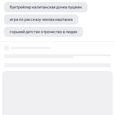
буктрейлер капитанская дочка пушкин
игра по рассказу чехова каштанка
горький детство отрочество в людях
почему катерина боялась грозы островский