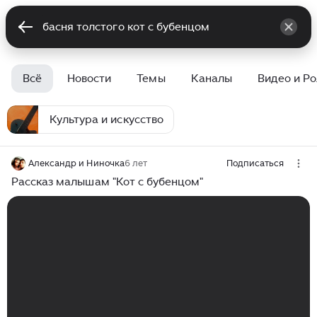
Всё
Новости
Темы
Каналы
Видео и Р
Культура и искусство
Александр и Ниночка
6 лет
Подписаться
Рассказ малышам "Кот с бубенцом"