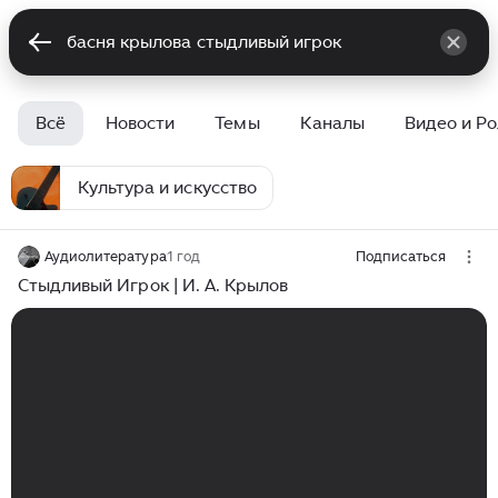
Всё
Новости
Темы
Каналы
Видео и Р
Культура и искусство
Аудиолитература
1 год
Подписаться
Стыдливый Игрок | И. А. Крылов