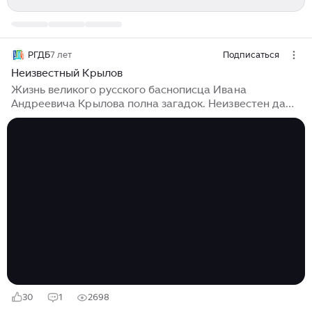
РГДБ
7 лет
Подписаться
Неизвестный Крылов
Жизнь великого русского баснописца Ивана
Андреевича Крылова полна загадок. Неизвестен даже
точный год его рождения – 1766, 1768 или 1769. Но
большинство исследователей все-таки склоняются к
версии, что Иван Андреевич появился на свет 13
февраля (по старому стилю – 2 февраля) 1769 года в
Москве. 7 неожиданных фактов о жизни Ивана
Андреевича Крылова, которые заставят вас
перечитать его книги. 1. Маленький Ваня Крылов мог
погибнуть от рук Пугачева. Отец Ивана Крылова,
Андрей Прохорович, был армейским офицером...
30
1
2698