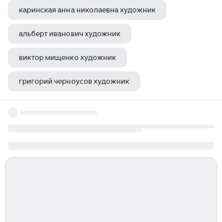
каринская анна николаевна художник
альберт иванович художник
виктор мищенко художник
григорий черноусов художник
дьячок картина маковский