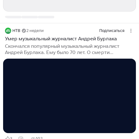
НТВ
2 недели
Подписаться
Умер музыкальный журналист Андрей Бурлака
Скончался популярный музыкальный журналист
Андрей Бурлака. Ему было 70 лет. О смерти
журналиста сообщил музыкант Максим Тесли
(Моисеев). Он отметил, что Бурлака «делал рок-
журналистику, когда русский рок был действительно
важен и для людей, и для объективной реальности»...
3
102